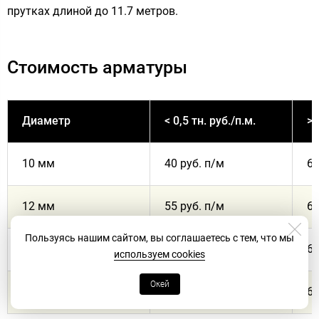
прутках длиной до 11.7 метров.
Стоимость арматуры
Диаметр
< 0,5 тн. руб./п.м.
> 
10 мм
40 руб. п/м
66
12 мм
55 руб. п/м
66
Пользуясь нашим сайтом, вы соглашаетесь с тем, что мы
14 мм
75 руб. п/м
66
используем cookies
Окей
16 мм
95 руб. п/м
66